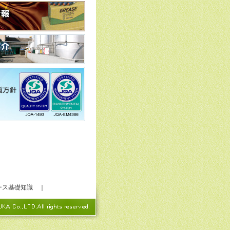
ース基礎知識
｜