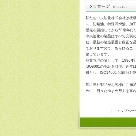
私たち中央油化株式会社は板
ス、防錆油、特殊潤滑油、加
販売を開始してから50余年に
中央油化の製品はすべて充実
ね、最新の製造装置と厳正な
ておりますので、あらゆるニ
整えています。
品質管理の証として、1996
ISO9001の認証を取得。近
機とし、ISO14001も認証取
常に当社製品がお客様にご満
めに、日々たゆまぬ努力を重
｜
トップペー