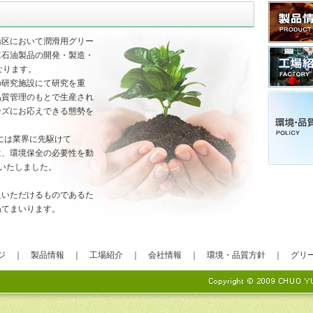
橋区において潤滑用グリー
工石油製品の開発・製造・
なります。
の研究施設にて研究を重
品質管理のもとで生産され
ーズにお応えできる態勢を
年には業界に先駆けて
年は、環境保全の必要性を動
得いたしました。
足いただけるものであるた
ねてまいります。
ジ
｜
製品情報
｜
工場紹介
｜
会社情報
｜
環境・品質方針
｜
グリ